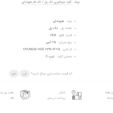
برند:
کلید مینیاتوری تک پل / تک فاز هیوندای
هیوندای
برند:
تک پل
تعداد پل:
6KA
قدرت قطع:
25 آمپر
رنج جریان:
HYUNDAI HGD 63N 1P-2A
کد فنی:
تیپ C
منحنی کلید:
آیا قیمت مناسب‌تری سراغ دارید؟
بلی
خیر
امکان
هفت روز ضم
پرداخت در محل
کالا