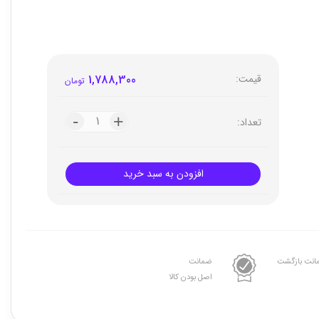
قیمت:
1,788,300
تومان
-
-
+
+
تعداد:
افزودن به سبد خرید
انت بازگشت
ضمانت
اصل بودن کالا